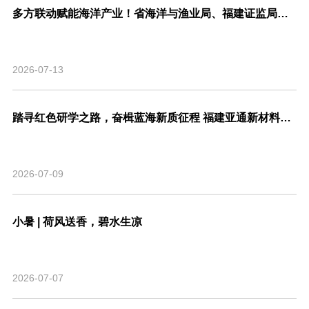
多方联动赋能海洋产业！省海洋与渔业局、福建证监局、北交所、市委金融办联合走访亚通新材料调研座谈！
2026-07-13
踏寻红色研学之路，奋楫蓝海新质征程 福建亚通新材料科技股份有限公司党支部联合福建省渔业行业协会党支部开展主题共建活动
2026-07-09
小暑 | 荷风送香，碧水生凉
2026-07-07