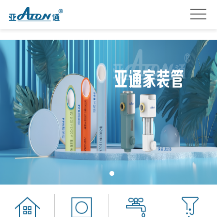
首
页
产
品
关
系
于
亚
列
我
通
亚
们
星
通
品
服
资
牌
招
务
讯
加
贤
联
盟
纳
系
士
我