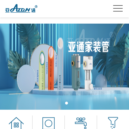
首
页
产
品
关
系
于
亚
列
我
通
亚
们
星
通
品
服
资
牌
招
务
讯
加
贤
联
盟
纳
系
士
我