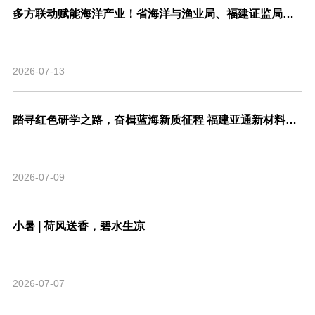
多方联动赋能海洋产业！省海洋与渔业局、福建证监局、北交所、市委金融办联合走访亚通新材料调研座谈！
2026-07-13
踏寻红色研学之路，奋楫蓝海新质征程 福建亚通新材料科技股份有限公司党支部联合福建省渔业行业协会党支部开展主题共建活动
2026-07-09
小暑 | 荷风送香，碧水生凉
2026-07-07